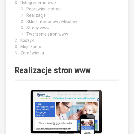
Usługi internetowe
Poprawianie stron
Realizacje
Sklep Internetowy Mikołów
Strony www
Tworzenie stron www
Koszyk
Moje konto
Zamówienia
Realizacje stron www