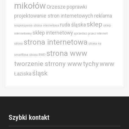
mikołów
Orzesze
poprawki
projektowanie stron internetowych
reklama
sklep
ruda śląska
responsywna strona internetowa
sklep
sklep internetowy
internetowey
sprzedaz przez internet
strona internetowa
strona
strona na
strona www
smartfona
strona RWD
tworzenie strrony www
tychy
www
śląsk
Łaziska
Szybki kontakt