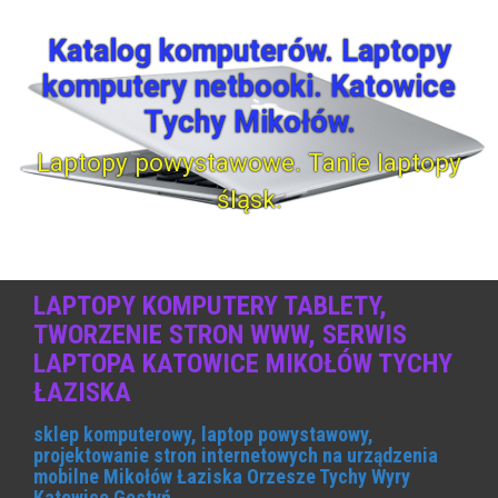
S
k
Katalog komputerów. Laptopy
i
komputery netbooki. Katowice
p
t
Tychy Mikołów.
o
c
Laptopy powystawowe. Tanie laptopy
o
śląsk.
n
t
e
n
t
LAPTOPY KOMPUTERY TABLETY,
TWORZENIE STRON WWW, SERWIS
LAPTOPA KATOWICE MIKOŁÓW TYCHY
ŁAZISKA
sklep komputerowy, laptop powystawowy,
projektowanie stron internetowych na urządzenia
mobilne Mikołów Łaziska Orzesze Tychy Wyry
Katowice Gostyń