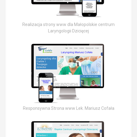
Realizacja strony www dla Małopolskie centrum
Laryngologii Dzicięcej
Responsywna Strona www Lek. Mariusz Cofała