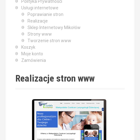
Polityka Prywatności
Usługi internetowe
Poprawianie stron
Realizacje
Sklep Internetowy Mikołów
Strony www
Tworzenie stron www
Koszyk
Moje konto
Zamówienia
Realizacje stron www