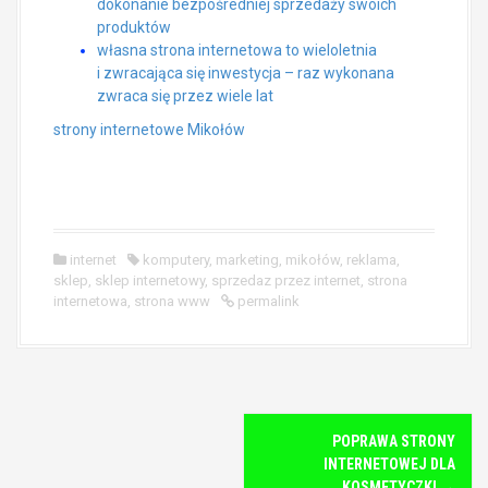
dokonanie bezpośredniej sprzedaży swoich
produktów
własna strona internetowa to wieloletnia
i zwracająca się inwestycja – raz wykonana
zwraca się przez wiele lat
strony internetowe Mikołów
internet
komputery
,
marketing
,
mikołów
,
reklama
,
sklep
,
sklep internetowy
,
sprzedaz przez internet
,
strona
internetowa
,
strona www
permalink
P
POPRAWA STRONY
o
INTERNETOWEJ DLA
s
KOSMETYCZKI
→