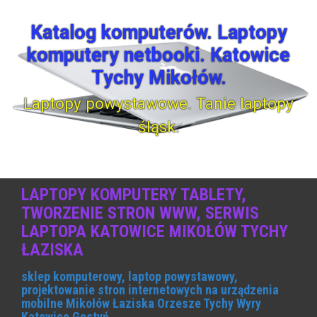
S
k
Katalog komputerów. Laptopy
i
komputery netbooki. Katowice
p
t
Tychy Mikołów.
o
c
Laptopy powystawowe. Tanie laptopy
o
śląsk.
n
t
e
n
t
LAPTOPY KOMPUTERY TABLETY,
TWORZENIE STRON WWW, SERWIS
LAPTOPA KATOWICE MIKOŁÓW TYCHY
ŁAZISKA
sklep komputerowy, laptop powystawowy,
projektowanie stron internetowych na urządzenia
mobilne Mikołów Łaziska Orzesze Tychy Wyry
Katowice Gostyń