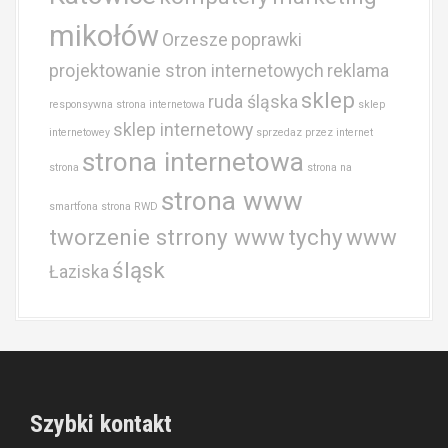
mikołów
Orzesze
poprawki
projektowanie stron internetowych
reklama
sklep
ruda śląska
responsywna strona internetowa
sklep
sklep internetowy
internetowey
sprzedaz przez internet
strona internetowa
strona
strona na
strona www
smartfona
strona RWD
tworzenie strrony www
tychy
www
śląsk
Łaziska
Szybki kontakt