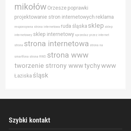
mikołów
Orzesze
poprawki
projektowanie stron internetowych
reklama
sklep
ruda śląska
responsywna strona internetowa
sklep
sklep internetowy
internetowey
sprzedaz przez internet
strona internetowa
strona
strona na
strona www
smartfona
strona RWD
tworzenie strrony www
tychy
www
śląsk
Łaziska
Szybki kontakt