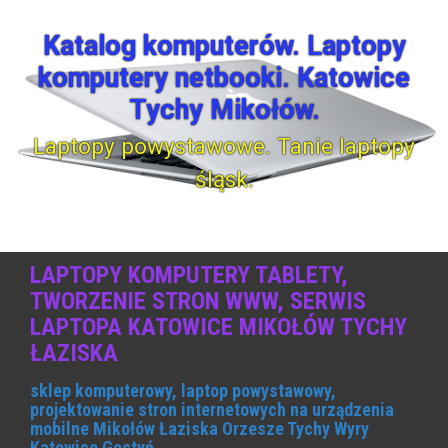
S
k
Katalog komputerów. Laptopy
i
komputery netbooki. Katowice
p
t
Tychy Mikołów.
o
c
Laptopy powystawowe. Tanie laptopy
o
śląsk.
n
t
e
n
t
LAPTOPY KOMPUTERY TABLETY,
TWORZENIE STRON WWW, SERWIS
LAPTOPA KATOWICE MIKOŁÓW TYCHY
ŁAZISKA
sklep komputerowy, laptop powystawowy,
projektowanie stron internetowych na urządzenia
mobilne Mikołów Łaziska Orzesze Tychy Wyry
Katowice Gostyń