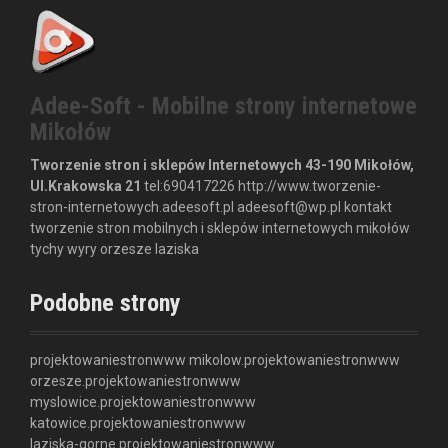
Adee-Soft - Mobilne strony internetowe
Mikołów
Tworzenie stron i sklepów Internetowych
43-190 Mikołów,
Ul.Krakowska 21
tel:
690417226
http://www.tworzenie-
stron-internetowych.adeesoft.pl
adeesoft@wp.pl
kontakt
tworzenie stron mobilnych i sklepów internetowych mikołów
tychy wyry orzesze laziska
Podobne strony
projektowaniestronwww
mikolow.projektowaniestronwww
orzesze.projektowaniestronwww
myslowice.projektowaniestronwww
katowice.projektowaniestronwww
laziska-gorne.projektowaniestronwww