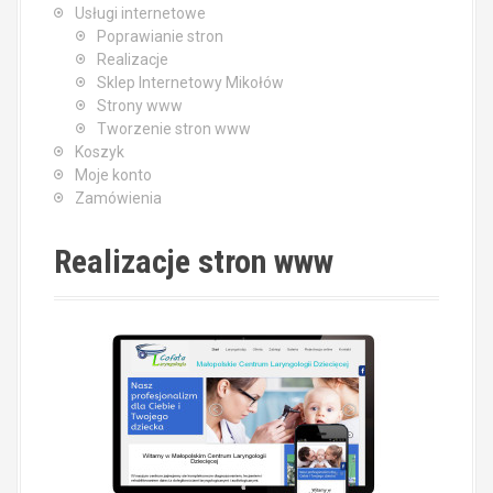
Usługi internetowe
Poprawianie stron
Realizacje
Sklep Internetowy Mikołów
Strony www
Tworzenie stron www
Koszyk
Moje konto
Zamówienia
Realizacje stron www