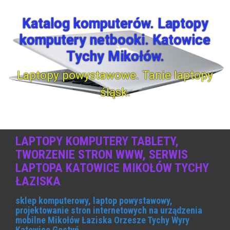
S
k
Katalog komputerów. Laptopy
i
komputery netbooki. Katowice
p
t
Tychy Mikołów.
o
c
Laptopy powystawowe. Tanie laptopy
o
śląsk.
n
t
e
n
t
LAPTOPY KOMPUTERY TABLETY,
TWORZENIE STRON WWW, SERWIS
LAPTOPA KATOWICE MIKOŁÓW TYCHY
ŁAZISKA
sklep komputerowy, laptop powystawowy,
projektowanie stron internetowych na urządzenia
mobilne Mikołów Łaziska Orzesze Tychy Wyry
Katowice Gostyń