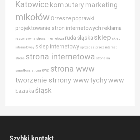
Katowice
komputery
marketing
mikołów
Orzesze
poprawki
projektowanie stron internetowych
reklama
sklep
ruda śląska
responsywna strona internetowa
sklep
sklep internetowy
internetowey
sprzedaz przez internet
strona internetowa
strona
strona na
strona www
smartfona
strona RWD
tworzenie strrony www
tychy
www
śląsk
Łaziska
Szybki kontakt