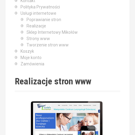
Kontakt
Polityka Prywatności
Usługi internetowe
Poprawianie stron
Realizacje
Sklep Internetowy Mikołów
Strony www
Tworzenie stron www
Koszyk
Moje konto
Zamówienia
Realizacje stron www