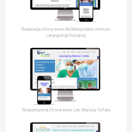
Realizacja strony www dla Małopolskie centrum
Laryngologii Dzicięcej
Responsywna Strona www Lek. Mariusz Cofała