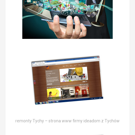
remonty Tychy – strona www firmy ideadom z Tychów