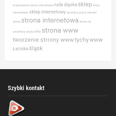
sklep
ruda śląska
responsywna strona internetowa
sklep
sklep internetowy
internetowey
sprzedaz przez internet
strona internetowa
strona
strona na
strona www
smartfona
strona RWD
tworzenie strrony www
tychy
www
śląsk
Łaziska
Szybki kontakt