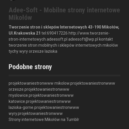
Adee-Soft - Mobilne strony internetowe
Mikołów
Tworzenie stron i sklepów Internetowych
43-190 Mikołów,
Ul.Krakowska 21
tel:
690417226
http://www.tworzenie-
stron-internetowych.adeesoft.pl
adeesoft@wp.pl
kontakt
tworzenie stron mobilnych i sklepów internetowych mikołów
tychy wyry orzesze laziska
Podobne strony
projektowaniestronwww
mikolow.projektowaniestronwww
orzesze.projektowaniestronwww
myslowice.projektowaniestronwww
katowice.projektowaniestronwww
laziska-gorne.projektowaniestronwww
wyry.projektowaniestronwww
Strony internetowe Mikołów na Tumblr