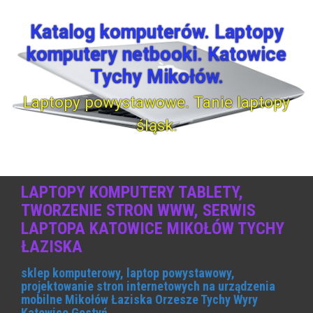
S
k
Katalog komputerów. Laptopy
i
komputery netbooki. Katowice
p
t
Tychy Mikołów.
o
c
Laptopy powystawowe. Tanie laptopy
o
śląsk.
n
t
e
n
t
LAPTOPY KOMPUTERY TABLETY,
TWORZENIE STRON WWW, SERWIS
LAPTOPA KATOWICE MIKOŁÓW TYCHY
ŁAZISKA
sklep komputerowy, laptop powystawowy,
projektowanie stron internetowych na urządzenia
mobilne Mikołów Łaziska Orzesze Tychy Wyry
Katowice Gostyń